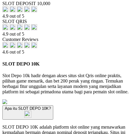
SLOT DEPOSIT 10,000
4.9 out of 5
SLOT QRIS
4.9 out of 5
Customer Reviews
4.6 out of 5
SLOT DEPO 10K
Slot Depo 10k hadir dengan akses situs slot Qris online praktis,
pilihan game menarik, dan bet 200 perak yang ringan. Temukan
berbagai fitur unggulan serta layanan modern yang menjadikan
platform ini sebagai primadona utama bagi para pemain slot online.
Apa itu SLOT DEPO 10K?
SLOT DEPO 10K adalah platform slot online yang menawarkan
kemudahan bermain dengan nominal deposit terjangkau. Situs ini