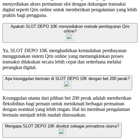
menyediakan akses permainan slot dengan dukungan transaksi
digital seperti Qris online untuk memberikan pengalaman yang lebih
praktis bagi pengguna.
Apakah SLOT DEPO 10K menyediakan metode pembayaran Qris
online?
Ya, SLOT DEPO 10K menghadirkan kemudahan pembayaran
menggunakan sistem Qris online yang memungkinkan proses
transaksi dilakukan secara lebih cepat dan sederhana melalui
perangkat digital.
Apa keunggulan bermain di SLOT DEPO 10K dengan bet 200 perak?
Keunggulan utama dari pilihan bet 200 perak adalah memberikan
fleksibilitas bagi pemain untuk menikmati berbagai permainan
dengan nominal yang lebih ringan. Hal ini membuat pengalaman
bermain menjadi lebih mudah disesuaikan.
Mengapa SLOT DEPO 10K disebut sebagai primadona utama?