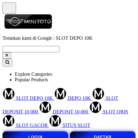
Temukan kami di Google : SLOT DEPO 10K
Explore Categories
Popular Products
SLOT DEPO 10K
DEPO 10K
SLOT
DEPOSIT 10,000
DEPOSIT 10,000
SLOT QRIS
SLOT GACOR
SITUS SLOT
LOGIN
DAFTAR