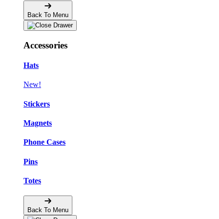
Back To Menu
Accessories
Hats
New!
Stickers
Magnets
Phone Cases
Pins
Totes
Back To Menu