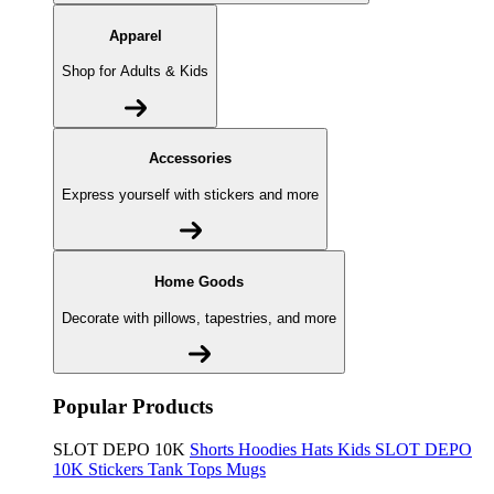
Apparel
Shop for Adults & Kids
Accessories
Express yourself with stickers and more
Home Goods
Decorate with pillows, tapestries, and more
Popular Products
SLOT DEPO 10K
Shorts
Hoodies
Hats
Kids SLOT DEPO
10K
Stickers
Tank Tops
Mugs