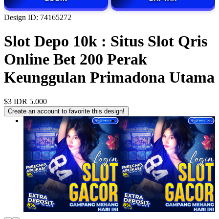
Design ID: 74165272
Slot Depo 10k : Situs Slot Qris
Online Bet 200 Perak
Keunggulan Primadona Utama
$3
IDR 5.000
Create an account to favorite this design!