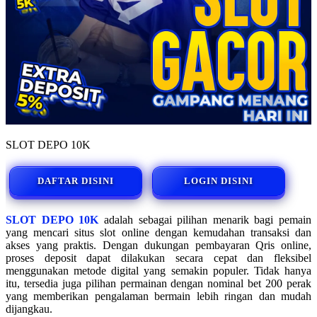
SLOT DEPO 10K
DAFTAR DISINI
LOGIN DISINI
SLOT DEPO 10K
adalah sebagai pilihan menarik bagi pemain
yang mencari situs slot online dengan kemudahan transaksi dan
akses yang praktis. Dengan dukungan pembayaran Qris online,
proses deposit dapat dilakukan secara cepat dan fleksibel
menggunakan metode digital yang semakin populer. Tidak hanya
itu, tersedia juga pilihan permainan dengan nominal bet 200 perak
yang memberikan pengalaman bermain lebih ringan dan mudah
dijangkau.