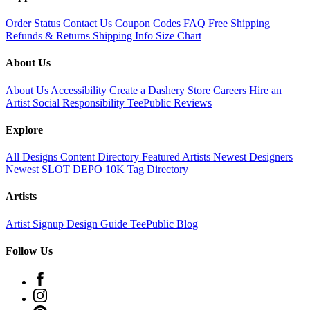
Order Status
Contact Us
Coupon Codes
FAQ
Free Shipping
Refunds & Returns
Shipping Info
Size Chart
About Us
About Us
Accessibility
Create a Dashery Store
Careers
Hire an
Artist
Social Responsibility
TeePublic Reviews
Explore
All Designs
Content Directory
Featured Artists
Newest Designers
Newest SLOT DEPO 10K
Tag Directory
Artists
Artist Signup
Design Guide
TeePublic Blog
Follow Us